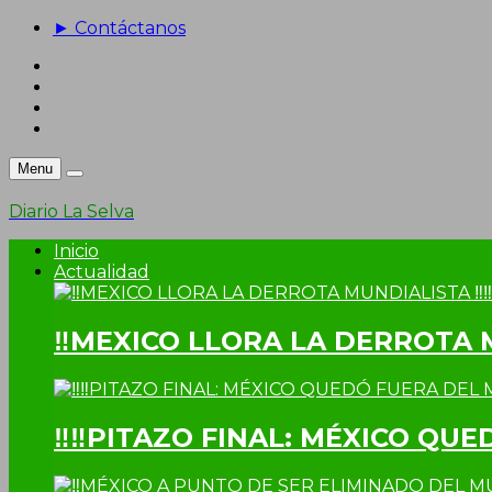
► Contáctanos
Menu
Diario La Selva
Inicio
Actualidad
‼MEXICO LLORA LA DERROTA 
‼‼PITAZO FINAL: MÉXICO QUE