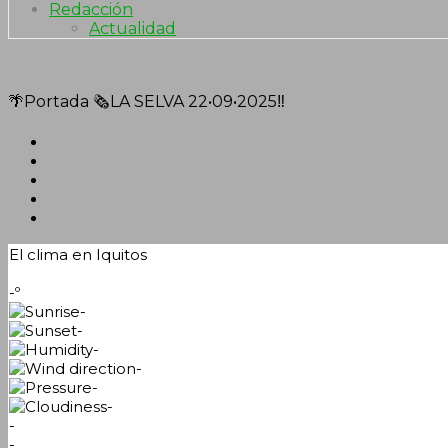
Redacción
Actualidad
🌴Portada 🗞LA SELVA 22•09•2025‼️
El clima en Iquitos
-º
-
-
-
-
-
-
-
-