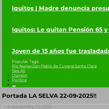
Iquitos | Madre denuncia presu
Iquitos: Le quitan Pensión 65 y
Joven de 15 años fue trasladad
Popular Tags:
Río Nanay
,
San Pablo de Cuyana
,
Santa Clara
See All
Opinión
Política
Portada LA SELVA 22•09•2025‼
septiembre 22, 2025