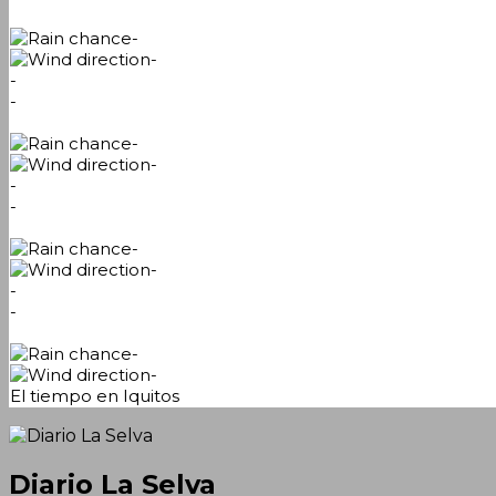
-
-
-
-
-
-
-
-
-
-
-
-
-
-
El tiempo en Iquitos
Diario La Selva