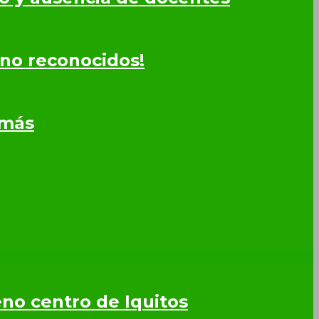
 no reconocidos!
omás
leno centro de Iquitos