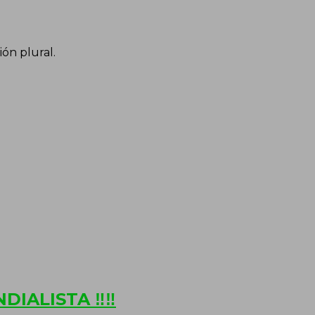
ión plural.
DIALISTA ‼‼