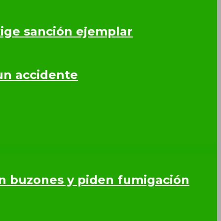
ige sanción ejemplar
un accidente
en buzones y piden fumigación