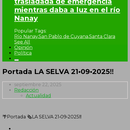
trasladada de emergencia
mientras daba a luz en el río
Nanay
Popular Tags:
Río Nanay
,
San Pablo de Cuyana
,
Santa Clara
See All
Opinión
Política
Portada LA SELVA 21•09•2025‼
septiembre 22, 2025
Redacción
Actualidad
🌴Portada 🗞LA SELVA 21•09•2025‼️