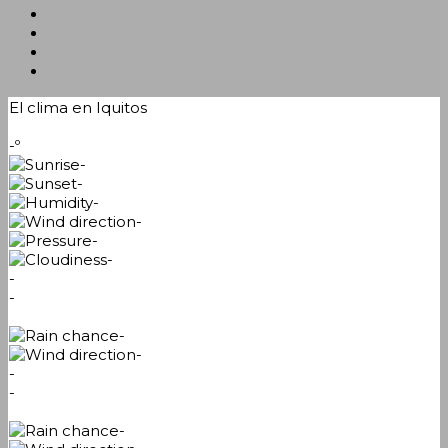
El clima en Iquitos
-º
-
-
-
-
-
-
-
-
-
-
-
-
-