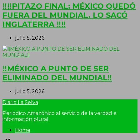
‼‼PITAZO FINAL: MÉXICO QUEDÓ
FUERA DEL MUNDIAL. LO SACÓ
INGLATERRA ‼‼
julio 5, 2026
‼MÉXICO A PUNTO DE SER
ELIMINADO DEL MUNDIAL‼
julio 5, 2026
Diario La Selva
Periódico Amazónico al servicio de la verdad e
información plural.
Home