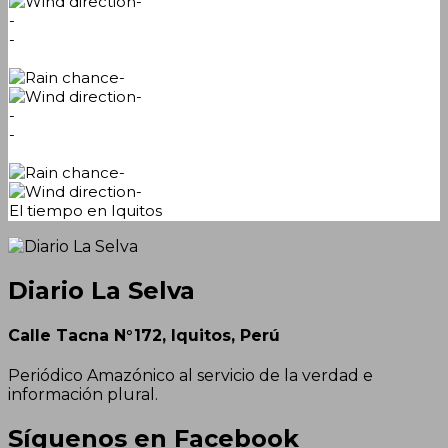
-
-
-
-
-
-
-
-
-
El tiempo en Iquitos
Diario La Selva
Calle Tacna N°172, Iquitos, Perú
Periódico Amazónico al servicio de la verdad e
información plural.
Síguenos en Facebook