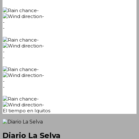
-
-
-
-
-
-
-
-
-
-
-
-
-
-
El tiempo en Iquitos
Diario La Selva