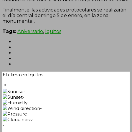
Finalmente, las actividades protocolares se realizarán
el día central domingo 5 de enero, en la zona
monumental.
Tags:
Aniversario
,
Iquitos
El clima en Iquitos
-º
-
-
-
-
-
-
-
-