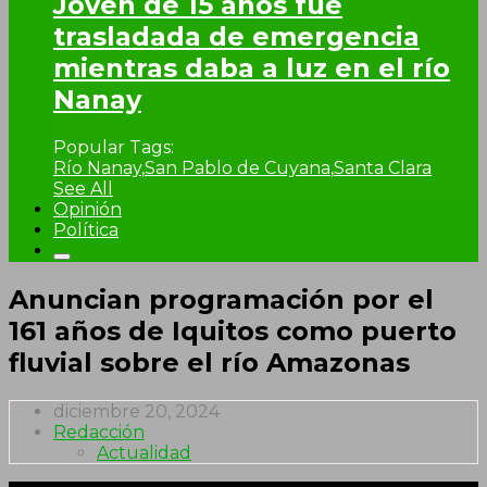
Joven de 15 años fue
trasladada de emergencia
mientras daba a luz en el río
Nanay
Popular Tags:
Río Nanay
,
San Pablo de Cuyana
,
Santa Clara
See All
Opinión
Política
Anuncian programación por el
161 años de Iquitos como puerto
fluvial sobre el río Amazonas
diciembre 20, 2024
Redacción
Actualidad