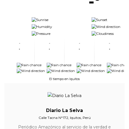
-º
-
-
-
-
-
-
-
-
-
-
-
-
-
-
-
-
-
-
-
-
-
-
El tiempo en Iquitos
Diario La Selva
Calle Tacna N°172, Iquitos, Perú
Periódico Amazónico al servicio de la verdad e