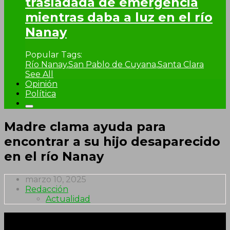
trasladada de emergencia
mientras daba a luz en el río
Nanay
Popular Tags:
Río Nanay
,
San Pablo de Cuyana
,
Santa Clara
See All
Opinión
Política
Madre clama ayuda para
encontrar a su hijo desaparecido
en el río Nanay
marzo 10, 2025
Redacción
Actualidad