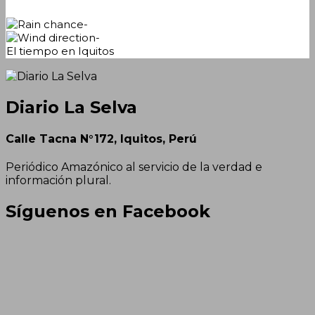
-
-
El tiempo en Iquitos
Diario La Selva
Calle Tacna N°172, Iquitos, Perú
Periódico Amazónico al servicio de la verdad e
información plural.
Síguenos en Facebook