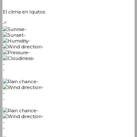
El clima en Iquitos
-º
-
-
-
-
-
-
-
-
-
-
-
-
-
-
-
-