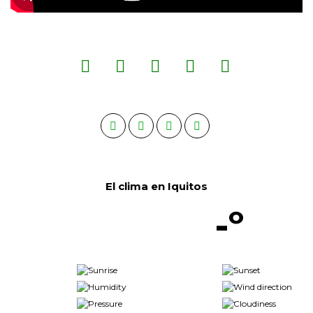
El clima en Iquitos
-º
-
-
-
-
-
-