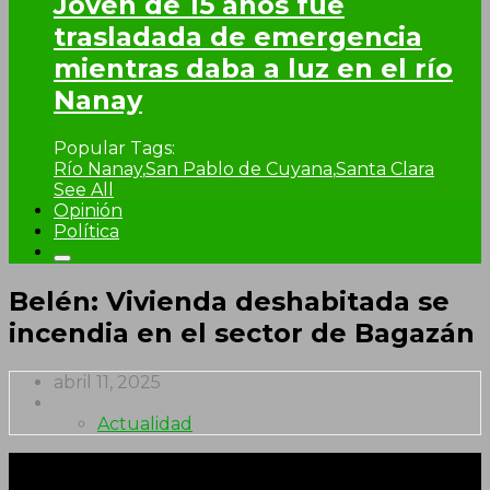
Joven de 15 años fue
trasladada de emergencia
mientras daba a luz en el río
Nanay
Popular Tags:
Río Nanay
,
San Pablo de Cuyana
,
Santa Clara
See All
Opinión
Política
Belén: Vivienda deshabitada se
incendia en el sector de Bagazán
abril 11, 2025
Actualidad