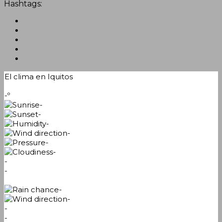
Hashtags:
El clima en Iquitos
-º
-
-
-
-
-
-
-
-
-
-
-
-