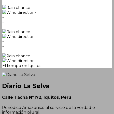
-
-
-
-
-
-
-
-
-
-
El tiempo en Iquitos
Diario La Selva
Calle Tacna N°172, Iquitos, Perú
Periódico Amazónico al servicio de la verdad e
información plural.