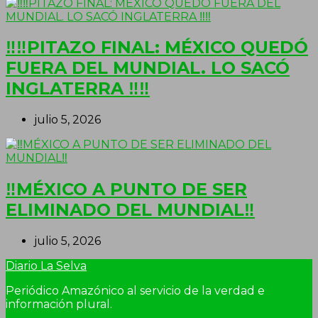
‼‼PITAZO FINAL: MÉXICO QUEDÓ
FUERA DEL MUNDIAL. LO SACÓ
INGLATERRA ‼‼
julio 5, 2026
‼MÉXICO A PUNTO DE SER
ELIMINADO DEL MUNDIAL‼
julio 5, 2026
Diario La Selva
Periódico Amazónico al servicio de la verdad e
información plural.