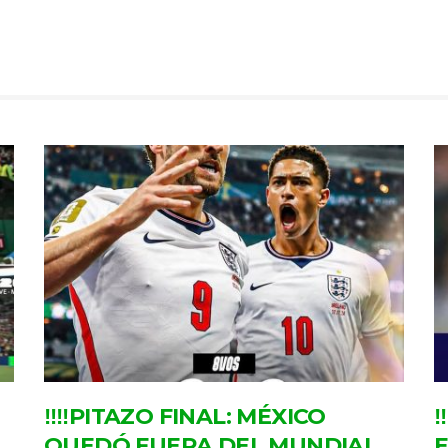
‼‼PITAZO FINAL: MÉXICO
‼
QUEDÓ FUERA DEL MUNDIAL.
E