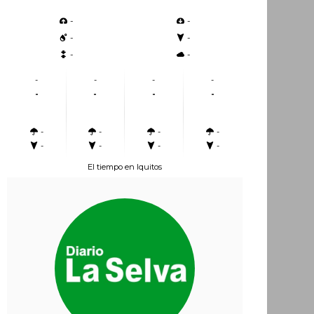
-
-
-
-
-
-
-
-
-
-
-
-
-
-
-
-
-
-
-
-
-
-
El tiempo en Iquitos