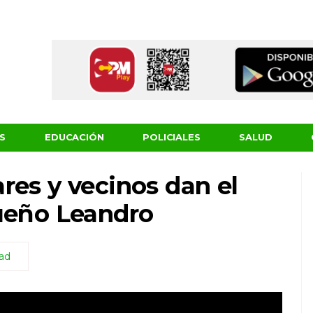
S
EDUCACIÓN
POLICIALES
SALUD
res y vecinos dan el
queño Leandro
dad