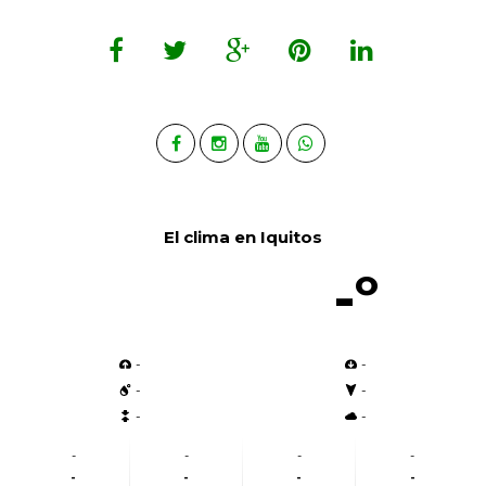
El clima en Iquitos
-º
-
-
-
-
-
-
-
-
-
-
-
-
-
-