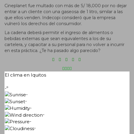
Cineplanet fue multado con más de S/ 18,000 por no dejar
entrar a un cliente con una gaseosa de 1 litro, similar a las
que ellos venden. Indecopi consideró que la empresa
vulneró los derechos del consumidor.
La cadena deberá permitir el ingreso de alimentos o
bebidas externas que sean equivalentes a los de su
cartelera, y capacitar a su personal para no volver a incurrir
en esta práctica. ¿Te ha pasado algo parecido?
El clima en Iquitos
-º
-
-
-
-
-
-