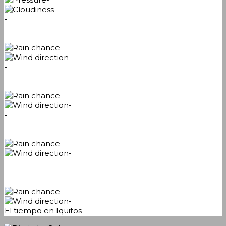
-
-
-
-
-
-
-
-
-
-
-
-
-
-
-
-
-
El tiempo en Iquitos