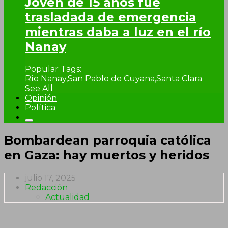
Joven de 15 años fue
trasladada de emergencia
mientras daba a luz en el río
Nanay
Popular Tags:
Río Nanay
,
San Pablo de Cuyana
,
Santa Clara
See All
Opinión
Política
Bombardean parroquia católica
en Gaza: hay muertos y heridos
julio 17, 2025
Redacción
Actualidad