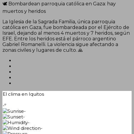
🕊️ Bombardean parroquia católica en Gaza: hay
muertos y heridos
La Iglesia de la Sagrada Familia, única parroquia
católica en Gaza, fue bombardeada por el Ejército de
Israel, dejando al menos 4 muertos y 7 heridos, según
EFE. Entre los heridos está el párroco argentino
Gabriel Romanelli. La violencia sigue afectando a
zonas civiles y lugares de culto. 🙏
El clima en Iquitos
-º
-
-
-
-
-