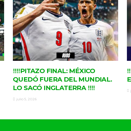
‼‼PITAZO FINAL: MÉXICO
‼
QUEDÓ FUERA DEL MUNDIAL.
E
LO SACÓ INGLATERRA ‼‼
julio 5, 2026