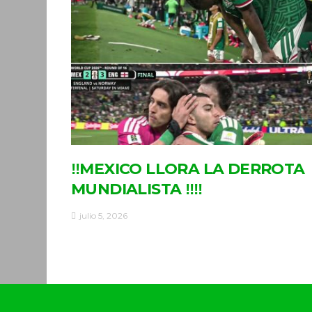
‼MEXICO LLORA LA DERROTA
MUNDIALISTA ‼‼
julio 5, 2026