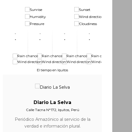
-
-
-
-
-
-
-
-
-
-
-
-
-
-
-
-
-
-
-
-
-
-
El tiempo en Iquitos
Diario La Selva
Calle Tacna N°172, Iquitos, Perú
Periódico Amazónico al servicio de la
verdad e información plural.