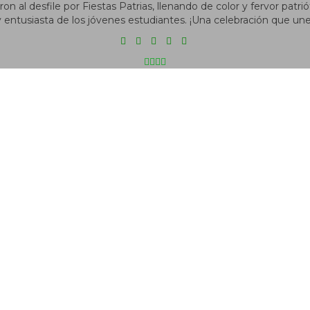
n al desfile por Fiestas Patrias, llenando de color y fervor patri
 y entusiasta de los jóvenes estudiantes. ¡Una celebración que une