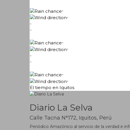
-
-
-
-
-
-
-
-
-
-
El tiempo en Iquitos
Diario La Selva
Calle Tacna N°172, Iquitos, Perú
Periódico Amazónico al servicio de la verdad e inf