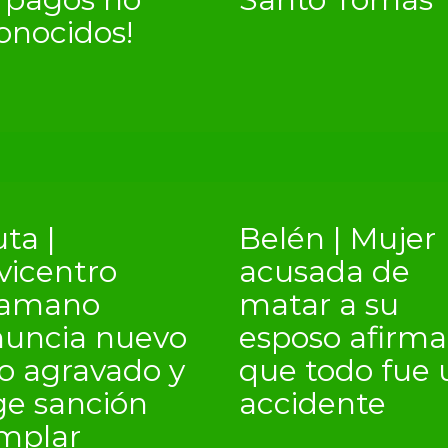
onocidos!
ta |
Belén | Mujer
vicentro
acusada de
kamano
matar a su
uncia nuevo
esposo afirma
o agravado y
que todo fue 
ge sanción
accidente
mplar