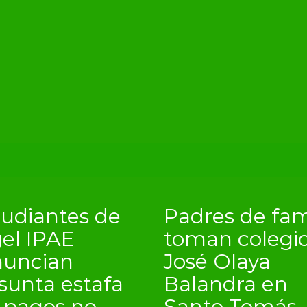
tudiantes de
Padres de fam
el IPAE
toman colegi
nuncian
José Olaya
sunta estafa
Balandra en
 pagos no
Santo Tomás