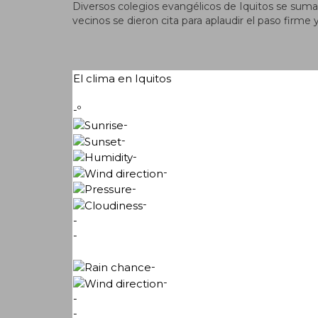
Diversos colegios evangélicos de Iquitos se sumaro
vecinos se dieron cita para aplaudir el paso firme
El clima en Iquitos
-º
-
-
-
-
-
-
-
-
-
-
-
-