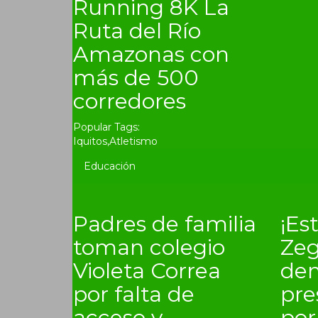
Running 8K La
Ruta del Río
Amazonas con
más de 500
corredores
Popular Tags:
Iquitos
,
Atletismo
Educación
Padres de familia
¡Es
toman colegio
Zeg
Violeta Correa
de
por falta de
pre
acceso y
por