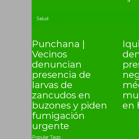
Salud
Punchana |
Iqu
Vecinos
den
denuncian
pre
presencia de
neg
larvas de
méd
zancudos en
mue
buzones y piden
en 
fumigación
urgente
Popular Tags: