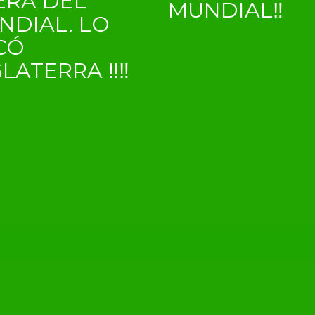
ERA DEL
MUNDIAL‼
NDIAL. LO
CÓ
GLATERRA ‼‼