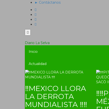
► Contáctanos
Diario La Selva
Inicio
Actualidad
‼MEXICO LLORA
‼‼P
LA DERROTA
MÉ
MUNDIALISTA ‼‼