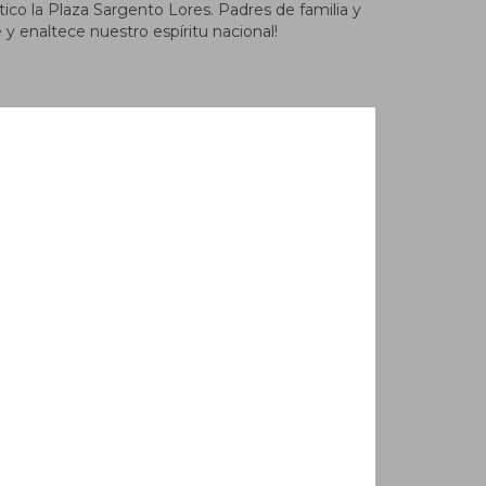
ótico la Plaza Sargento Lores. Padres de familia y
 y enaltece nuestro espíritu nacional!