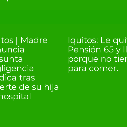
itos | Madre
Iquitos: Le qu
uncia
Pensión 65 y l
sunta
porque no tie
ligencia
para comer.
ica tras
rte de su hija
hospital