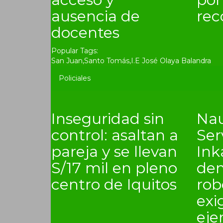
ausencia de
rec
docentes
Popular Tags:
San Juan
,
Santo Tomás
,
I.E José Olaya Balandra
Policiales
Inseguridad sin
Nau
control: asaltan a
Ser
pareja y se llevan
In
S/17 mil en pleno
den
centro de Iquitos
rob
exi
eje