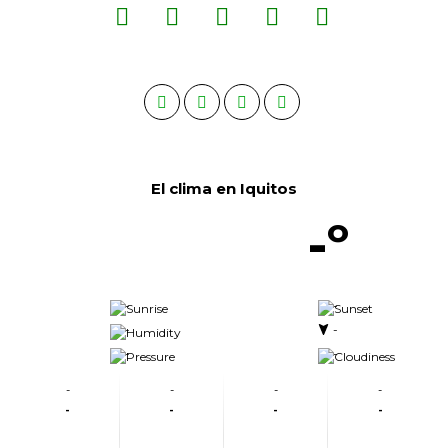
El clima en Iquitos
-º
-
-
-
-
-
-
-
-
-
-
-
-
-
-