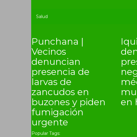
Salud
Punchana |
Iqu
Vecinos
den
denuncian
pre
presencia de
neg
larvas de
méd
zancudos en
mue
buzones y piden
en 
fumigación
urgente
Popular Tags: