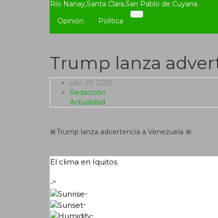
Río Nanay
,
Santa Clara
,
San Pablo de Cuyana
Opinión
Política
Trump lanza adver
julio 29, 2025
Redacción
Actualidad
🚨Trump lanza advertencia a Venezuela 🚨
El clima en Iquitos
-º
-
-
-