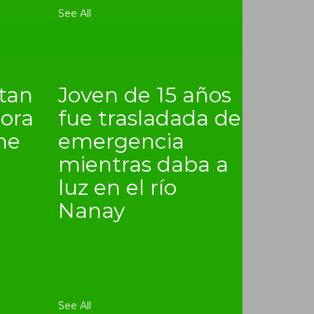
See All
itan
Joven de 15 años
lora
fue trasladada de
ne
emergencia
mientras daba a
luz en el río
Nanay
See All