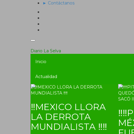
► Contáctanos
Diario La Selva
Inicio
Actualidad
‼MEXICO LLORA
‼‼P
LA DERROTA
MÉ
MUNDIALISTA ‼‼
FU