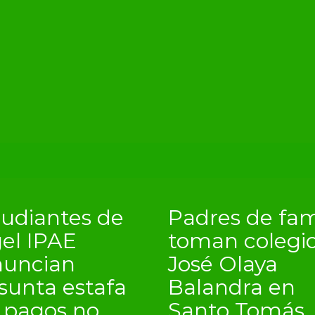
tudiantes de
Padres de fam
el IPAE
toman colegi
nuncian
José Olaya
sunta estafa
Balandra en
 pagos no
Santo Tomás