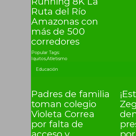
Running 8K La
Ruta del Río
Amazonas con
más de 500
corredores
Popular Tags:
Iquitos
,
Atletismo
Educación
Padres de familia
¡Es
toman colegio
Zeg
Violeta Correa
de
por falta de
pre
acceso y
por