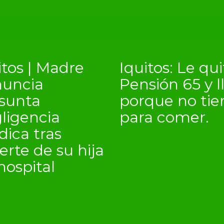
itos | Madre
Iquitos: Le qu
uncia
Pensión 65 y l
sunta
porque no tie
ligencia
para comer.
ica tras
rte de su hija
hospital