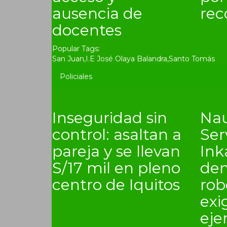
ausencia de
rec
docentes
Popular Tags:
San Juan
,
I.E José Olaya Balandra
,
Santo Tomás
Policiales
Inseguridad sin
Nau
control: asaltan a
Ser
pareja y se llevan
In
S/17 mil en pleno
den
centro de Iquitos
rob
exi
eje