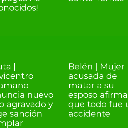
onocidos!
ta |
Belén | Mujer
vicentro
acusada de
kamano
matar a su
uncia nuevo
esposo afirma
o agravado y
que todo fue 
ge sanción
accidente
mplar