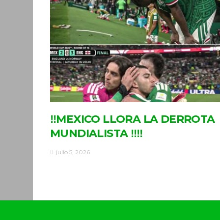
‼MEXICO LLORA LA DERROTA
MUNDIALISTA ‼‼
julio 5, 2026