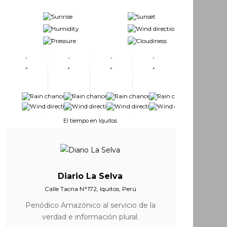
-
-
-
-
-
-
-
-
-
-
-
-
-
-
-
-
-
-
-
-
-
-
El tiempo en Iquitos
Diario La Selva
Calle Tacna N°172, Iquitos, Perú
Periódico Amazónico al servicio de la
verdad e información plural.