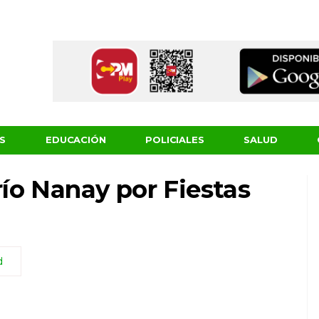
S
EDUCACIÓN
POLICIALES
SALUD
 río Nanay por Fiestas
d