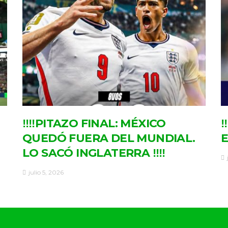
‼‼PITAZO FINAL: MÉXICO
‼
QUEDÓ FUERA DEL MUNDIAL.
E
LO SACÓ INGLATERRA ‼‼
julio 5, 2026