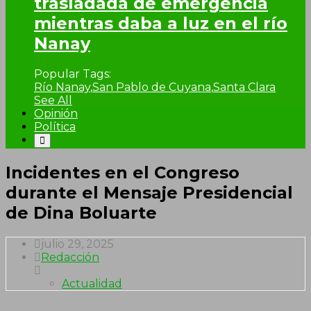
trasladada de emergencia
mientras daba a luz en el río
Nanay
Popular Tags:
Río Nanay
,
San Pablo de Cuyana
,
Santa Clara
See All
Opinión
Política
Incidentes en el Congreso
durante el Mensaje Presidencial
de Dina Boluarte
julio 29, 2025
Redacción
Actualidad