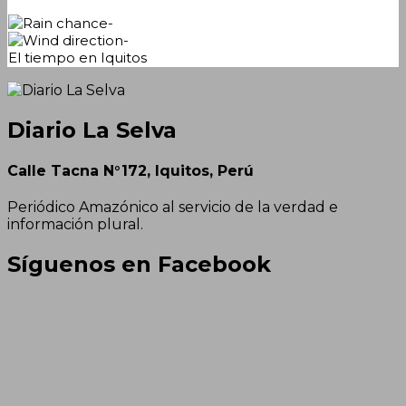
-
-
El tiempo en Iquitos
Diario La Selva
Calle Tacna N°172, Iquitos, Perú
Periódico Amazónico al servicio de la verdad e
información plural.
Síguenos en Facebook