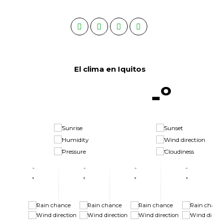
El clima en Iquitos
-º
-
-
-
-
-
-
-
-
-
-
-
-
-
-
-
-
-
-
-
-
-
-