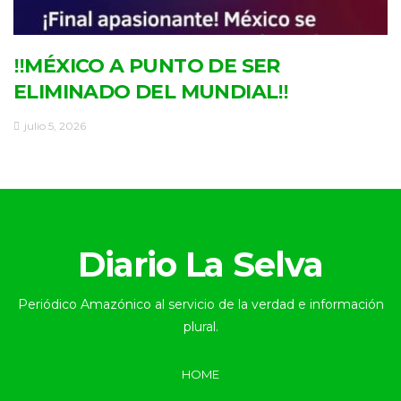
‼MÉXICO A PUNTO DE SER
ELIMINADO DEL MUNDIAL‼
julio 5, 2026
Diario La Selva
Periódico Amazónico al servicio de la verdad e información
plural.
HOME