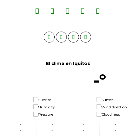
El clima en Iquitos
-º
-
-
-
-
-
-
-
-
-
-
-
-
-
-