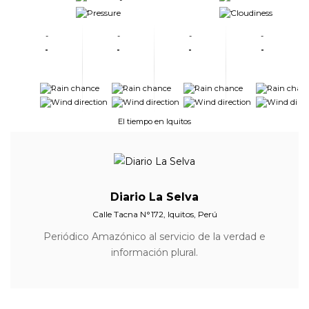
-
-
-
-
-
-
-
-
-
-
-
-
-
-
-
-
-
-
El tiempo en Iquitos
Diario La Selva
Calle Tacna N°172, Iquitos, Perú
Periódico Amazónico al servicio de la verdad e
información plural.