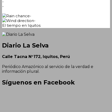
-
-
-
-
El tiempo en Iquitos
Diario La Selva
Calle Tacna N°172, Iquitos, Perú
Periódico Amazónico al servicio de la verdad e
información plural.
Síguenos en Facebook