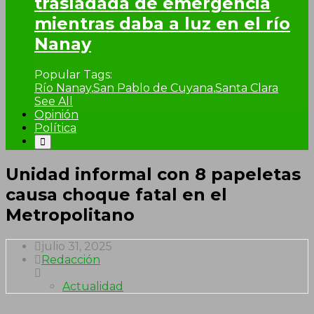
trasladada de emergencia
mientras daba a luz en el río
Nanay
Popular Tags:
Río Nanay
,
San Pablo de Cuyana
,
Santa Clara
See All
Opinión
Política
Unidad informal con 8 papeletas
causa choque fatal en el
Metropolitano
julio 31, 2025
Redacción
Actualidad