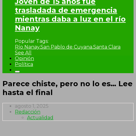
Joven de 15 años fue
trasladada de emergencia
mientras daba a luz en el río
Nanay
Popular Tags:
Río Nanay
,
San Pablo de Cuyana
,
Santa Clara
See All
Opinión
Política
Parece chiste, pero no lo es… Lee
hasta el final
agosto 1, 2025
Redacción
Actualidad