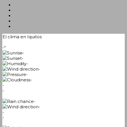
El clima en Iquitos
-º
-
-
-
-
-
-
-
-
-
-
-
-