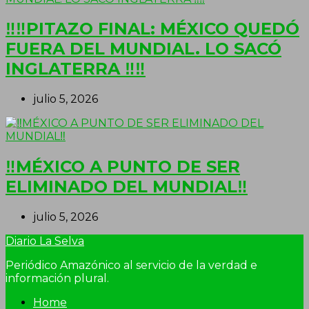
‼‼PITAZO FINAL: MÉXICO QUEDÓ
FUERA DEL MUNDIAL. LO SACÓ
INGLATERRA ‼‼
julio 5, 2026
‼MÉXICO A PUNTO DE SER
ELIMINADO DEL MUNDIAL‼
julio 5, 2026
Diario La Selva
Periódico Amazónico al servicio de la verdad e
información plural.
Home