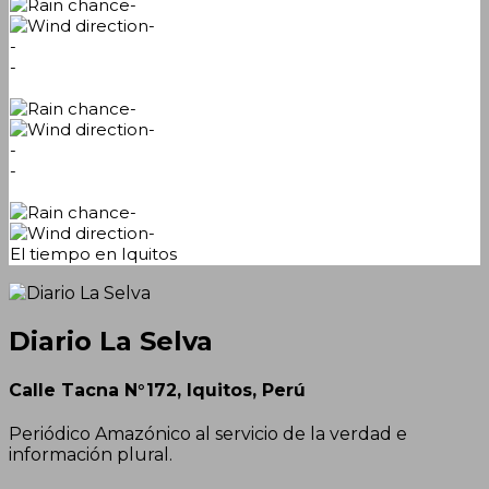
-
-
-
-
-
-
-
-
-
-
El tiempo en Iquitos
Diario La Selva
Calle Tacna N°172, Iquitos, Perú
Periódico Amazónico al servicio de la verdad e
información plural.