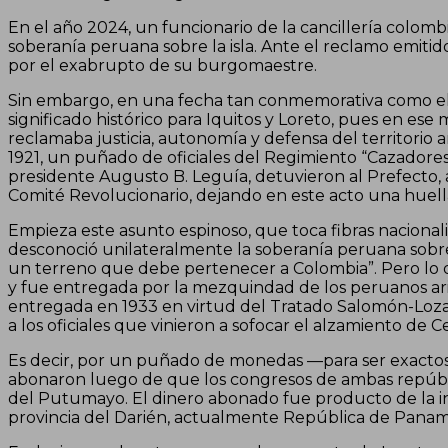
En el año 2024, un funcionario de la cancillería colom
soberanía peruana sobre la isla. Ante el reclamo emitid
por el exabrupto de su burgomaestre.
Sin embargo, en una fecha tan conmemorativa como el 
significado histórico para Iquitos y Loreto, pues en ese
reclamaba justicia, autonomía y defensa del territorio 
1921, un puñado de oficiales del Regimiento “Cazadores
presidente Augusto B. Leguía, detuvieron al Prefecto, al
Comité Revolucionario, dejando en este acto una huella
Empieza este asunto espinoso, que toca fibras nacional
desconoció unilateralmente la soberanía peruana sobre
un terreno que debe pertenecer a Colombia”. Pero lo 
y fue entregada por la mezquindad de los peruanos aristó
entregada en 1933 en virtud del Tratado Salomón-Loza
a los oficiales que vinieron a sofocar el alzamiento de 
Es decir, por un puñado de monedas —para ser exactos
abonaron luego de que los congresos de ambas república
del Putumayo. El dinero abonado fue producto de la i
provincia del Darién, actualmente República de Panamá