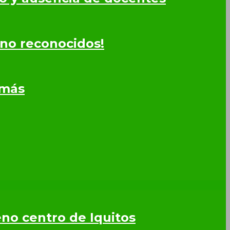
 no reconocidos!
omás
leno centro de Iquitos