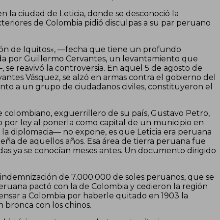
n la ciudad de Leticia, donde se desconoció la
Exteriores de Colombia pidió disculpas a su par peruano
ión de Iquitos», —fecha que tiene un profundo
rigida por Guillermo Cervantes, un levantamiento que
, se reavivó la controversia. En aquel 5 de agosto de
vantes Vásquez, se alzó en armas contra el gobierno del
junto a un grupo de ciudadanos civiles, constituyeron el
 colombiano, exguerrillero de su país, Gustavo Petro,
 por ley al ponerla como capital de un municipio en
la diplomacia— no expone, es que Leticia era peruana
imeña de aquellos años. Esa área de tierra peruana fue
das ya se conocían meses antes. Un documento dirigido
 indemnización de 7.000.000 de soles peruanos, que se
peruana pactó con la de Colombia y cedieron la región
nsar a Colombia por haberle quitado en 1903 la
 bronca con los chinos.