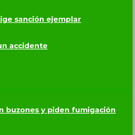
ige sanción ejemplar
un accidente
en buzones y piden fumigación