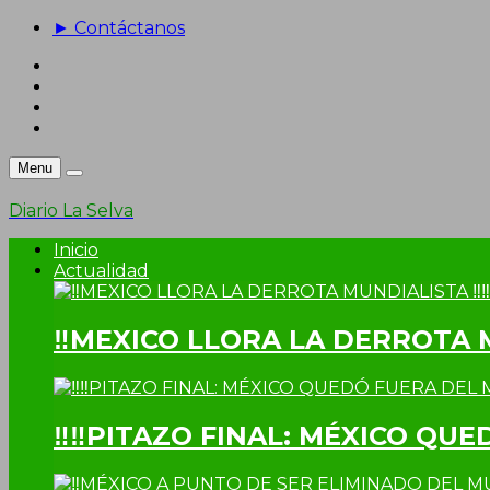
► Contáctanos
Menu
Diario La Selva
Inicio
Actualidad
‼MEXICO LLORA LA DERROTA 
‼‼PITAZO FINAL: MÉXICO QUE