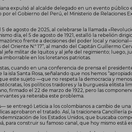
biana expulsó al alcalde delegado en un evento público e
o por el Gobierno del Perú, el Ministerio de Relaciones 
5 de agosto de 2025, al celebrarse la llamada «Revoluc
 mismo día, el 5 de agosto de 1921, estalló la rebelión di
amazónico frente a decisiones del poder local y nacional—
 del Oriente N.º 17”, al mando del Capitán Guillermo Cer
 jefe militar de Iquitos y al jefe del regimiento; luego, 
 imborrable en los loretanos patriotas.
istas, cuando en una conferencia de prensa el presidente
 la isla Santa Rosa, señalando que nos hemos “apropiado
que este sujeto —que no respeta la democracia y menos 
cratas, los políticos traidores y la burguesía elitista l
no, firmado el 22 de marzo de 1922, pero las componen
Cervantes ya reiteraba este problema.
— se entregó Leticia a los colombianos a cambio de una
s aprobaron el tratado. Así, la traicionera Cancillería 
ndemnización de los Estados Unidos, que buscaba compe
, para construir su famoso canal, que hoy mismo está en