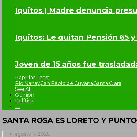
Iquitos | Madre denuncia presu
Iquitos: Le quitan Pensión 65 y
Joven de 15 años fue trasladad
Popular Tags:
Río Nanay
,
San Pablo de Cuyana
,
Santa Clara
See All
Opinión
Política
SANTA ROSA ES LORETO Y PUNTO
agosto 7, 2025