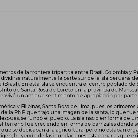
etros de la frontera tripartita entre Brasil, Colombia y P
vidirse naturalmente la parte sur de la isla peruana de C
 (Brasil). En esta isla se encuentra el centro poblado de S
trito de Santa Rosa de Loreto en la provincia de Marisca
reavivó un antiguo sentimiento de apropiación por parte
mérica y Filipinas, Santa Rosa de Lima, pues los primeros
o de la PNP que trajo una imagen de la santa, lo que fue
después, se fundó el pueblo. La isla nació en forma de u
el terreno fue creciendo en forma de barrizales donde se
ias que se dedicaban a la agricultura, pero no estaban 
gen, huyendo de las inundaciones estacionarias que exis