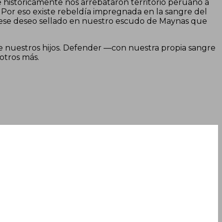
ue históricamente nos arrebataron territorio peruano a
. Por eso existe rebeldía impregnada en la sangre del
y ese deseo sellado en nuestro escudo de Maynas que
e nuestros hijos. Defender —con nuestra propia sangre
 otros más.