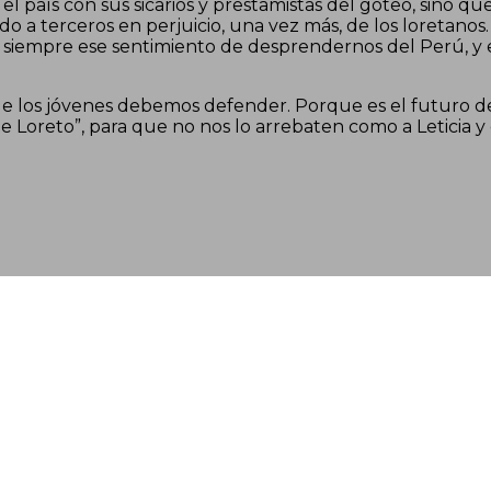
el país con sus sicarios y prestamistas del goteo, sino q
do a terceros en perjuicio, una vez más, de los loretanos
ra siempre ese sentimiento de desprendernos del Perú, 
ue los jóvenes debemos defender. Porque es el futuro d
de Loreto”, para que no nos lo arrebaten como a Leticia y