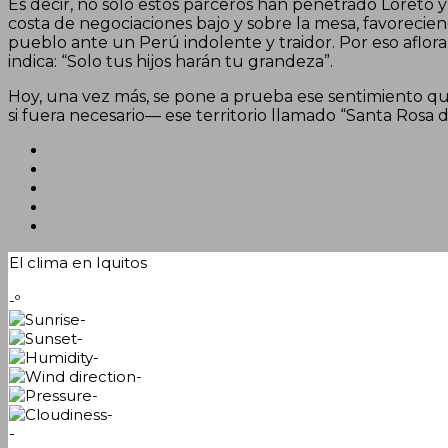
Es decir, no solo estos parceros han penetrado Loreto y 
costa de negociaciones bajo y sobre la mesa, favorecien
pueblo ante un Perú indolente y traidor. Por eso aflo
indica: “Solo tus hijos harán tu grandeza”.
Hoy, una vez más, se pone a prueba ese sentimiento q
si fuera necesario— ese territorio llamado “Santa Rosa 
El clima en Iquitos
-º
-
-
-
-
-
-
-