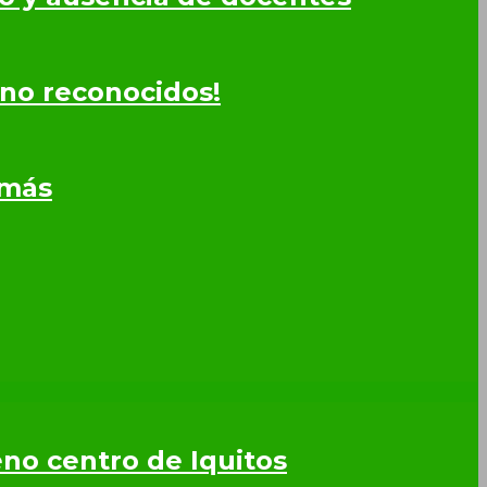
 no reconocidos!
omás
leno centro de Iquitos