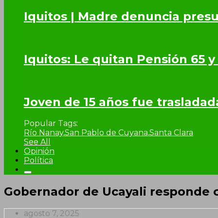
Iquitos | Madre denuncia presu
Iquitos: Le quitan Pensión 65 y
Joven de 15 años fue trasladad
Popular Tags:
Río Nanay
,
San Pablo de Cuyana
,
Santa Clara
See All
Opinión
Política
Gobernador de Ucayali responde c
agosto 7, 2025