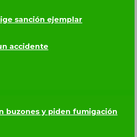
ige sanción ejemplar
un accidente
en buzones y piden fumigación