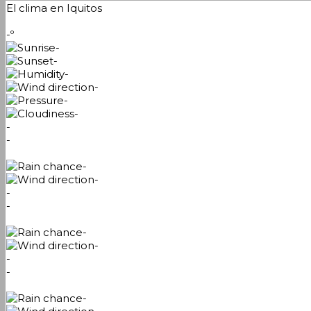
El clima en Iquitos
-º
-
-
-
-
-
-
-
-
-
-
-
-
-
-
-
-
-