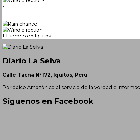
-
-
-
-
-
El tiempo en Iquitos
Diario La Selva
Calle Tacna N°172, Iquitos, Perú
Periódico Amazónico al servicio de la verdad e informac
Síguenos en Facebook