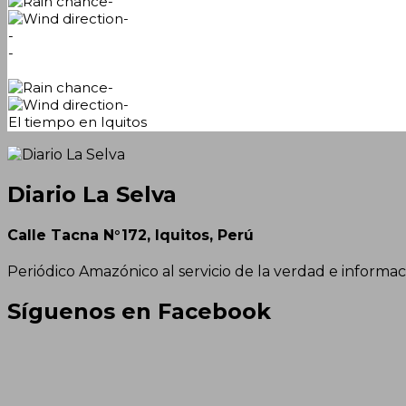
-
-
-
-
-
-
El tiempo en Iquitos
Diario La Selva
Calle Tacna N°172, Iquitos, Perú
Periódico Amazónico al servicio de la verdad e informac
Síguenos en Facebook