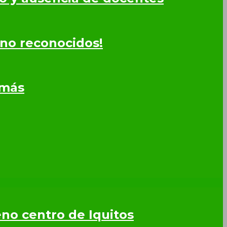
 no reconocidos!
omás
leno centro de Iquitos