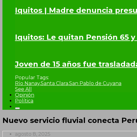
Iquitos | Madre denuncia presu
Iquitos: Le quitan Pensión 65 y
Joven de 15 años fue trasladad
Popular Tags:
Río Nanay
,
Santa Clara
,
San Pablo de Cuyana
See All
Opinión
Política
Nuevo servicio fluvial conecta Per
agosto 8, 2025