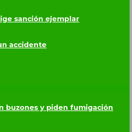
ige sanción ejemplar
un accidente
en buzones y piden fumigación