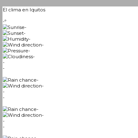
El clima en Iquitos
-º
-
-
-
-
-
-
-
-
-
-
-
-
-
-
-
-