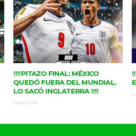
‼‼PITAZO FINAL: MÉXICO
‼
QUEDÓ FUERA DEL MUNDIAL.
E
LO SACÓ INGLATERRA ‼‼
julio 5, 2026