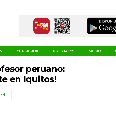
S
EDUCACIÓN
POLICIALES
SALUD
ofesor peruano:
e en Iquitos!
dad