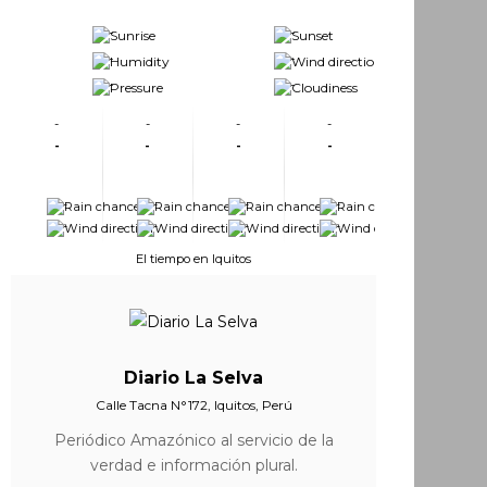
-
-
-
-
-
-
-
-
-
-
-
-
-
-
-
-
-
-
-
-
-
-
El tiempo en Iquitos
Diario La Selva
Calle Tacna N°172, Iquitos, Perú
Periódico Amazónico al servicio de la
verdad e información plural.