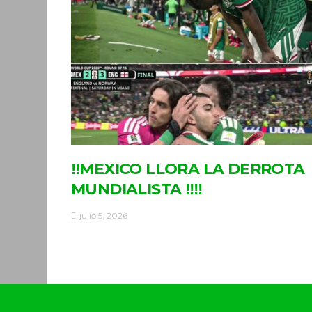
‼MEXICO LLORA LA DERROTA
MUNDIALISTA ‼‼
julio 5, 2026