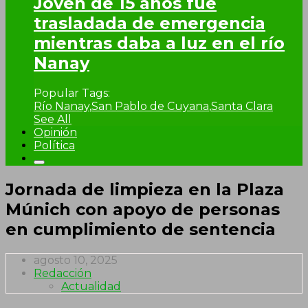
Joven de 15 años fue
trasladada de emergencia
mientras daba a luz en el río
Nanay
Popular Tags:
Río Nanay
,
San Pablo de Cuyana
,
Santa Clara
See All
Opinión
Política
Jornada de limpieza en la Plaza
Múnich con apoyo de personas
en cumplimiento de sentencia
agosto 10, 2025
Redacción
Actualidad