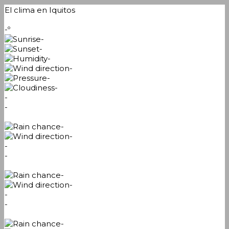
El clima en Iquitos
-º
-
-
-
-
-
-
-
-
-
-
-
-
-
-
-
-
-