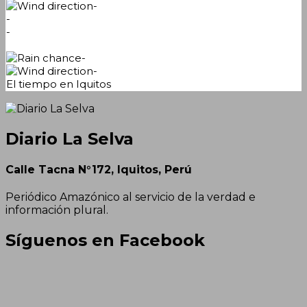
-
-
-
-
-
El tiempo en Iquitos
Diario La Selva
Calle Tacna N°172, Iquitos, Perú
Periódico Amazónico al servicio de la verdad e
información plural.
Síguenos en Facebook