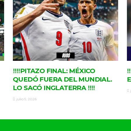
‼‼PITAZO FINAL: MÉXICO
‼
QUEDÓ FUERA DEL MUNDIAL.
E
LO SACÓ INGLATERRA ‼‼
julio 5, 2026