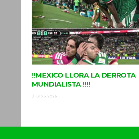
‼MEXICO LLORA LA DERROTA
MUNDIALISTA ‼‼
julio 5, 2026