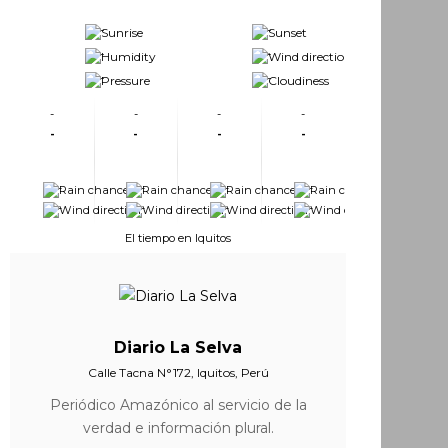
-
-
-
-
-
-
-
-
-
-
-
-
-
-
-
-
-
-
-
-
-
-
El tiempo en Iquitos
Diario La Selva
Calle Tacna N°172, Iquitos, Perú
Periódico Amazónico al servicio de la
verdad e información plural.