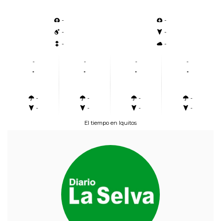
-
-
-
-
-
-
-
-
-
-
-
-
-
-
-
-
-
-
-
-
-
-
El tiempo en Iquitos