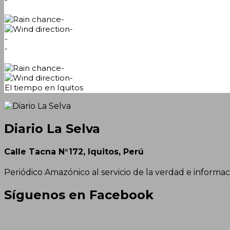
-
-
-
-
-
-
El tiempo en Iquitos
Diario La Selva
Calle Tacna N°172, Iquitos, Perú
Periódico Amazónico al servicio de la verdad e informac
Síguenos en Facebook