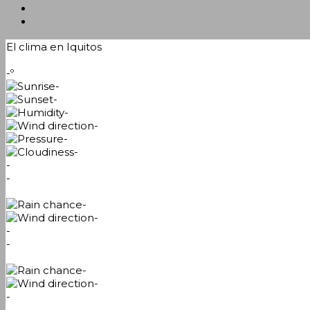
El clima en Iquitos
-º
-
-
-
-
-
-
-
-
-
-
-
-
-
-
-
-