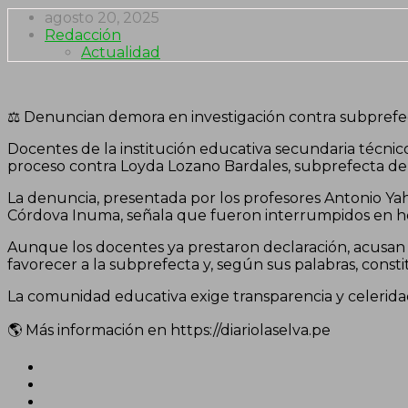
agosto 20, 2025
Redacción
Actualidad
⚖️ Denuncian demora en investigación contra subpref
Docentes de la institución educativa secundaria técnic
proceso contra Loyda Lozano Bardales, subprefecta del 
La denuncia, presentada por los profesores Antonio Yah
Córdova Inuma, señala que fueron interrumpidos en hora
Aunque los docentes ya prestaron declaración, acusan a l
favorecer a la subprefecta y, según sus palabras, consti
La comunidad educativa exige transparencia y celeridad 
🌎 Más información en https://diariolaselva.pe