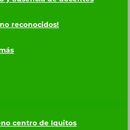
 no reconocidos!
omás
leno centro de Iquitos