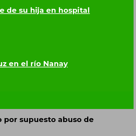
 de su hija en hospital
z en el río Nanay
o por supuesto abuso de