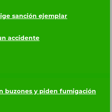
ige sanción ejemplar
un accidente
en buzones y piden fumigación