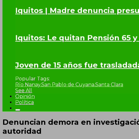
Iquitos | Madre denuncia presu
Iquitos: Le quitan Pensión 65 y
Joven de 15 años fue trasladad
Popular Tags:
Río Nanay
,
San Pablo de Cuyana
,
Santa Clara
See All
Opinión
Política
Denuncian demora en investigaci
autoridad