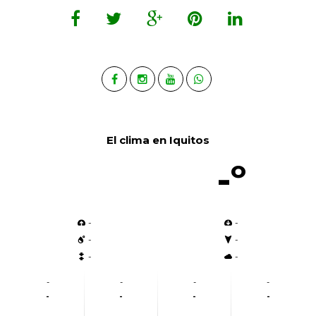
El clima en Iquitos
-º
-
-
-
-
-
-
-
-
-
-
-
-
-
-