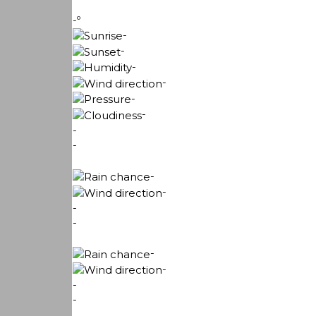
-º
-
-
-
-
-
-
-
-
-
-
-
-
-
-
-
-