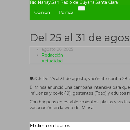
Río Nanay
,
San Pablo de Cuyana
,
Santa Clara
Opinión
Política
Del 25 al 31 de ag
agosto 26, 2025
Redacción
Actualidad
🛡️👶👵 Del 25 al 31 de agosto, vacúnate contra 2
El Minsa anunció una campaña intensiva para que 
influenza y covid-19), gestantes (Tdap) y adulto
Con brigadas en establecimientos, plazas y visitas 
vacunación en la web del Minsa.
El clima en Iquitos