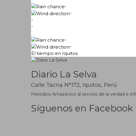
-
-
-
-
-
-
El tiempo en Iquitos
Diario La Selva
Calle Tacna N°172, Iquitos, Perú
Periódico Amazónico al servicio de la verdad e inf
Síguenos en Facebook