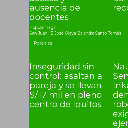
ausencia de
rec
docentes
Popular Tags:
San Juan
,
I.E José Olaya Balandra
,
Santo Tomás
Policiales
Inseguridad sin
Nau
control: asaltan a
Ser
pareja y se llevan
In
S/17 mil en pleno
den
centro de Iquitos
rob
exi
eje