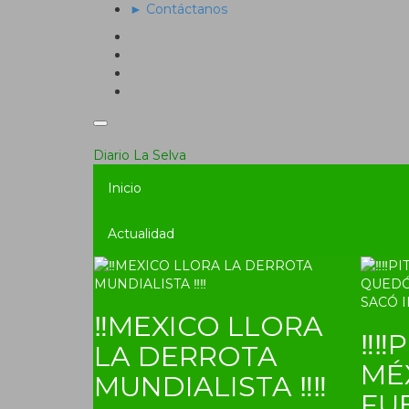
► Contáctanos
Diario La Selva
Inicio
Actualidad
‼MEXICO LLORA
‼‼P
LA DERROTA
MÉ
MUNDIALISTA ‼‼
FU