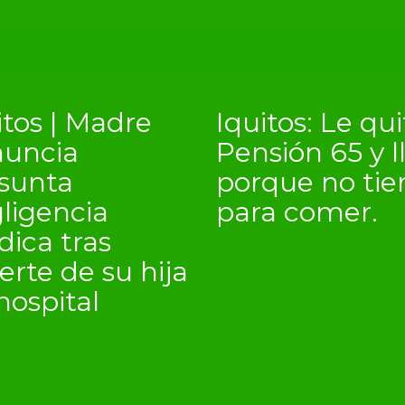
itos | Madre
Iquitos: Le qu
uncia
Pensión 65 y l
sunta
porque no tie
ligencia
para comer.
ica tras
rte de su hija
hospital