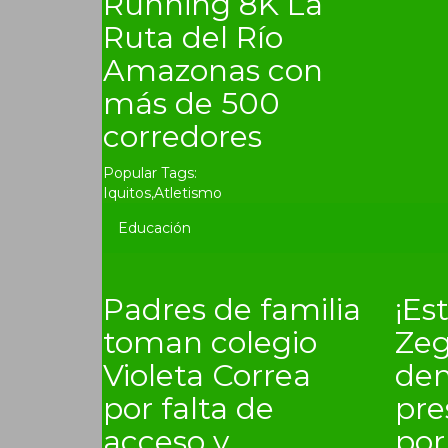
Running 8K La
Ruta del Río
Amazonas con
más de 500
corredores
Popular Tags:
Iquitos
,
Atletismo
Educación
Padres de familia
¡Es
toman colegio
Zeg
Violeta Correa
de
por falta de
pre
acceso y
por