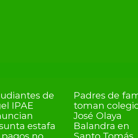
tudiantes de
Padres de fam
el IPAE
toman colegi
nuncian
José Olaya
sunta estafa
Balandra en
 pagos no
Santo Tomás