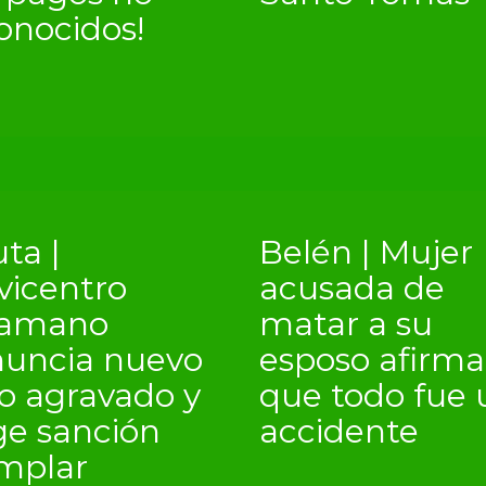
onocidos!
ta |
Belén | Mujer
vicentro
acusada de
kamano
matar a su
uncia nuevo
esposo afirma
o agravado y
que todo fue 
ge sanción
accidente
mplar