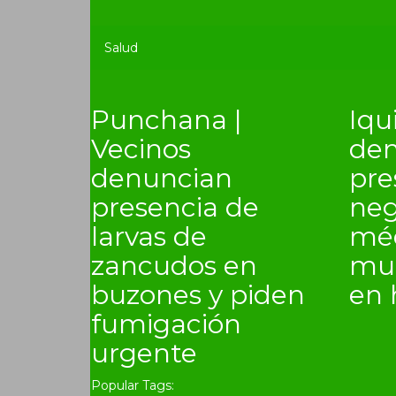
Salud
Punchana |
Iqu
Vecinos
den
denuncian
pre
presencia de
neg
larvas de
méd
zancudos en
mue
buzones y piden
en 
fumigación
urgente
Popular Tags: