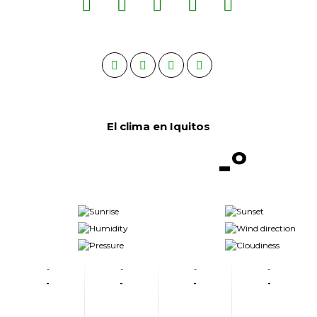
El clima en Iquitos
-º
-
-
-
-
-
-
-
-
-
-
-
-
-
-