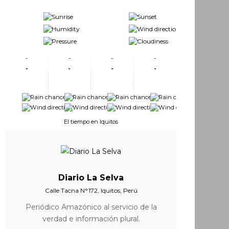
-
-
-
-
-
-
-
-
-
-
-
-
-
-
-
-
-
-
-
-
-
-
El tiempo en Iquitos
Diario La Selva
Calle Tacna N°172, Iquitos, Perú
Periódico Amazónico al servicio de la
verdad e información plural.