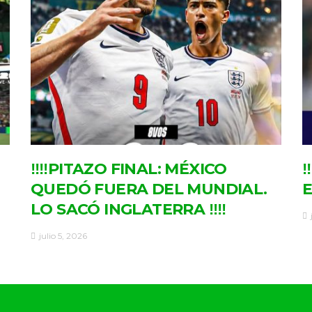
‼‼PITAZO FINAL: MÉXICO
‼
QUEDÓ FUERA DEL MUNDIAL.
E
LO SACÓ INGLATERRA ‼‼
julio 5, 2026