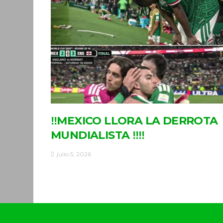
‼MEXICO LLORA LA DERROTA
MUNDIALISTA ‼‼
julio 5, 2026