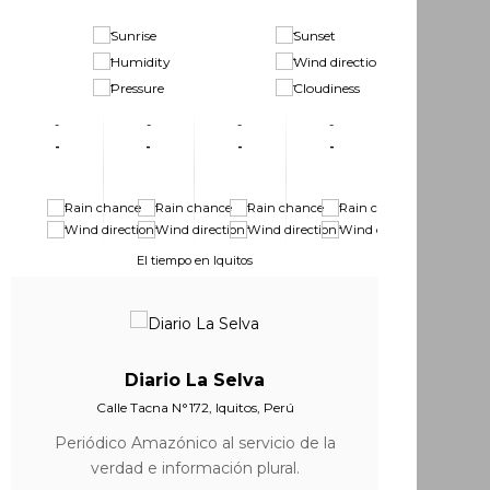
-
-
-
-
-
-
-
-
-
-
-
-
-
-
-
-
-
-
-
-
-
-
El tiempo en Iquitos
Diario La Selva
Calle Tacna N°172, Iquitos, Perú
Periódico Amazónico al servicio de la
verdad e información plural.