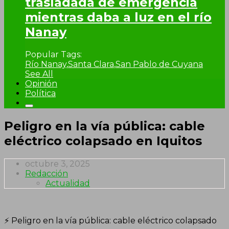
trasladada de emergencia
mientras daba a luz en el río
Nanay
Popular Tags:
Río Nanay
,
Santa Clara
,
San Pablo de Cuyana
See All
Opinión
Política
Peligro en la vía pública: cable
eléctrico colapsado en Iquitos
octubre 3, 2025
Redacción
Actualidad
⚡ Peligro en la vía pública: cable eléctrico colapsado