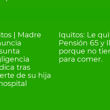
itos | Madre
Iquitos: Le qu
uncia
Pensión 65 y l
sunta
porque no tie
ligencia
para comer.
ica tras
rte de su hija
hospital