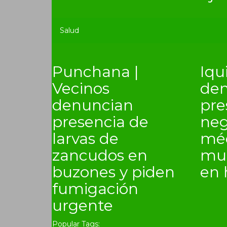
Salud
Punchana |
Iqu
Vecinos
den
denuncian
pre
presencia de
neg
larvas de
méd
zancudos en
mue
buzones y piden
en 
fumigación
urgente
Popular Tags: