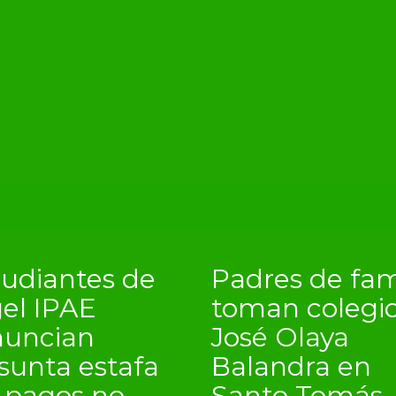
tudiantes de
Padres de fam
el IPAE
toman colegi
nuncian
José Olaya
sunta estafa
Balandra en
 pagos no
Santo Tomás