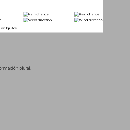
-
-
-
-
 en Iquitos
ormación plural.