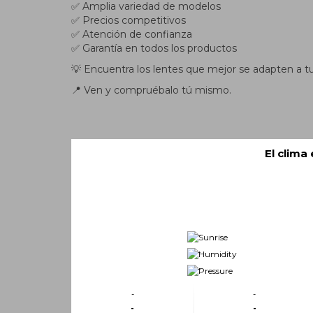
✅ Amplia variedad de modelos
✅ Precios competitivos
✅ Atención de confianza
✅ Garantía en todos los productos
💡 Encuentra los lentes que mejor se adapten a t
📍 Ven y compruébalo tú mismo.
El clima
-
-
-
-
-
-
-