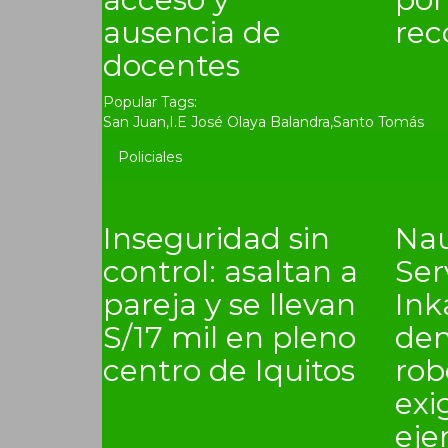
ausencia de
rec
docentes
Popular Tags:
San Juan
,
I.E José Olaya Balandra
,
Santo Tomás
Policiales
Inseguridad sin
Nau
control: asaltan a
Ser
pareja y se llevan
In
S/17 mil en pleno
den
centro de Iquitos
rob
exi
eje