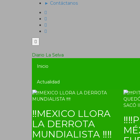
► Contáctanos
Diario La Selva
Inicio
Actualidad
‼MEXICO LLORA
‼‼P
LA DERROTA
MÉ
MUNDIALISTA ‼‼