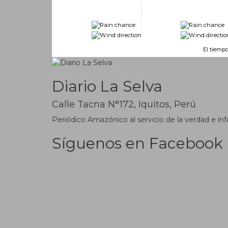
-
-
-
-
El tiempo
Diario La Selva
Calle Tacna N°172, Iquitos, Perú
Periódico Amazónico al servicio de la verdad e inf
Síguenos en Facebook