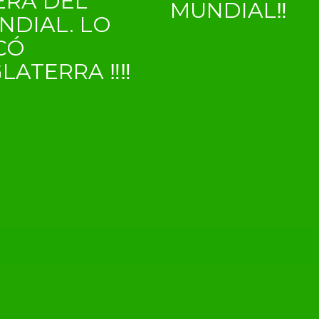
ERA DEL
MUNDIAL‼
NDIAL. LO
CÓ
GLATERRA ‼‼