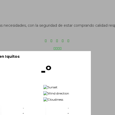
us necesidades, con la seguridad de estar comprando calidad res
 en Iquitos
-º
-
-
-
-
-
-
-