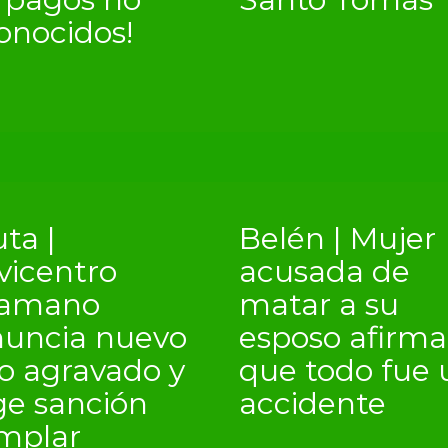
onocidos!
ta |
Belén | Mujer
vicentro
acusada de
kamano
matar a su
uncia nuevo
esposo afirma
o agravado y
que todo fue 
ge sanción
accidente
mplar