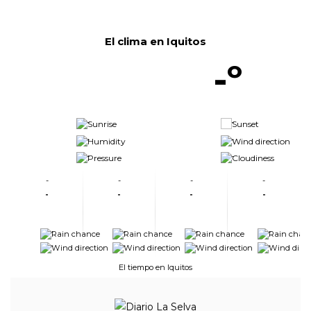
El clima en Iquitos
-º
-
-
-
-
-
-
-
-
-
-
-
-
-
-
-
-
-
-
-
-
-
-
El tiempo en Iquitos