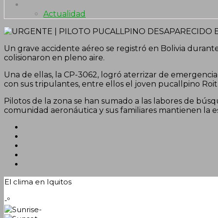
Actualidad
Un grave accidente aéreo se registró en Bolivia durant
colisionaron en pleno aire.
Una de ellas, la CP-3062, logró aterrizar de emergenci
con sus tripulantes, entre ellos el joven pucallpino Roi
Pilotos de la zona se han sumado a las labores de búsq
comunidad aeronáutica y sus familiares mantienen la e
El clima en Iquitos
-º
-