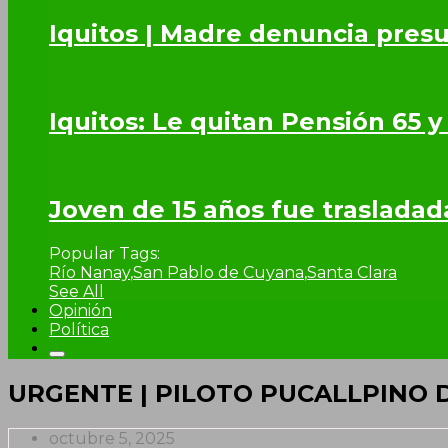
Iquitos | Madre denuncia presu
Iquitos: Le quitan Pensión 65 y
Joven de 15 años fue trasladad
Popular Tags:
Río Nanay
,
San Pablo de Cuyana
,
Santa Clara
See All
Opinión
Política
URGENTE | PILOTO PUCALLPINO 
octubre 5, 2025