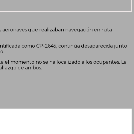
os aeronaves que realizaban navegación en ruta
dentificada como CP-2645, continúa desaparecida junto
o.
ta el momento no se ha localizado a los ocupantes. La
allazgo de ambos.