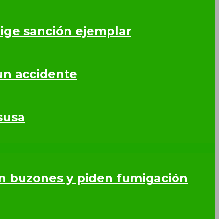
ige sanción ejemplar
un accidente
susa
en buzones y piden fumigación