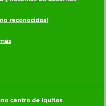
 no reconocidos!
omás
leno centro de Iquitos