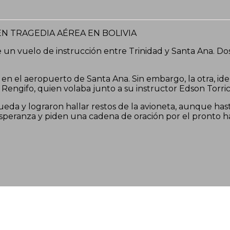
e un vuelo de instrucción entre Trinidad y Santa Ana. D
a en el aeropuerto de Santa Ana. Sin embargo, la otra, i
t Rengifo, quien volaba junto a su instructor Edson Torric
ueda y lograron hallar restos de la avioneta, aunque has
speranza y piden una cadena de oración por el pronto h