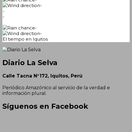
-
-
-
-
-
El tiempo en Iquitos
Diario La Selva
Calle Tacna N°172, Iquitos, Perú
Periódico Amazónico al servicio de la verdad e
información plural.
Síguenos en Facebook