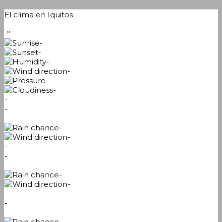
El clima en Iquitos
-º
-
-
-
-
-
-
-
-
-
-
-
-
-
-
-
-
-