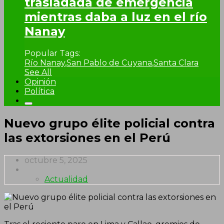
trasladada de emergencia
mientras daba a luz en el río
Nanay
Popular Tags:
Río Nanay
,
San Pablo de Cuyana
,
Santa Clara
See All
Opinión
Política
Nuevo grupo élite policial contra
las extorsiones en el Perú
octubre 5, 2025
Actualidad