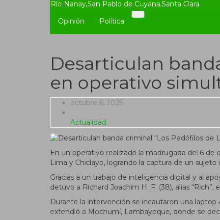
Río Nanay
,
San Pablo de Cuyana
,
Santa Clara
Opinión
Política
Desarticulan band
en operativo simu
octubre 6, 2025
Actualidad
En un operativo realizado la madrugada del 6 de 
Lima y Chiclayo, logrando la captura de un sujeto i
Gracias a un trabajo de inteligencia digital y al 
detuvo a Richard Joachim H. F. (38), alias “Rich”,
Durante la intervención se incautaron una laptop A
extendió a Mochumí, Lambayeque, donde se deco