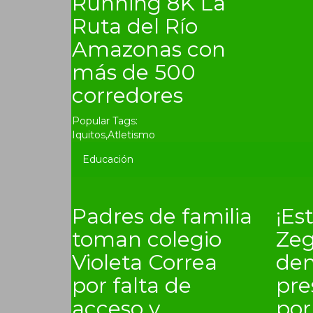
Running 8K La
Ruta del Río
Amazonas con
más de 500
corredores
Popular Tags:
Iquitos
,
Atletismo
Educación
Padres de familia
¡Es
toman colegio
Zeg
Violeta Correa
de
por falta de
pre
acceso y
por