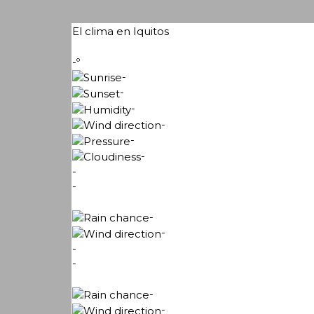
El clima en Iquitos
-º
-
-
-
-
-
-
-
-
-
-
-
-
-
-