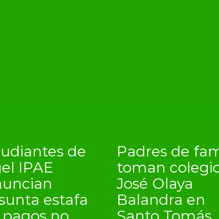
tudiantes de
Padres de fam
el IPAE
toman colegi
nuncian
José Olaya
sunta estafa
Balandra en
 pagos no
Santo Tomás