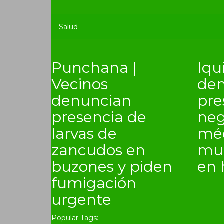
Salud
Punchana |
Iqu
Vecinos
den
denuncian
pre
presencia de
neg
larvas de
méd
zancudos en
mue
buzones y piden
en 
fumigación
urgente
Popular Tags: