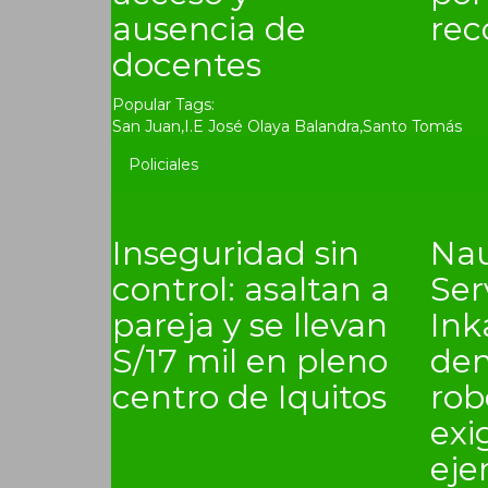
ausencia de
rec
docentes
Popular Tags:
San Juan
,
I.E José Olaya Balandra
,
Santo Tomás
Policiales
Inseguridad sin
Nau
control: asaltan a
Ser
pareja y se llevan
In
S/17 mil en pleno
den
centro de Iquitos
rob
exi
eje