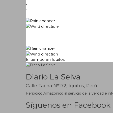
-
-
-
-
-
-
-
-
El tiempo en Iquitos
Diario La Selva
Calle Tacna N°172, Iquitos, Perú
Periódico Amazónico al servicio de la verdad e inf
Síguenos en Facebook