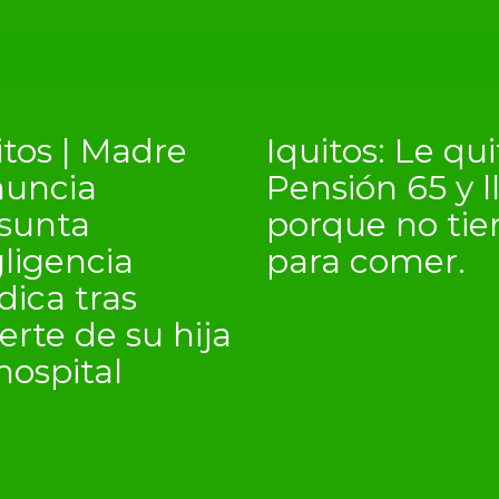
itos | Madre
Iquitos: Le qu
uncia
Pensión 65 y l
sunta
porque no tie
ligencia
para comer.
ica tras
rte de su hija
hospital