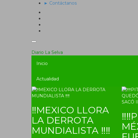
► Contáctanos
Diario La Selva
Inicio
Actualidad
‼MEXICO LLORA
‼‼P
LA DERROTA
MÉ
MUNDIALISTA ‼‼
FU