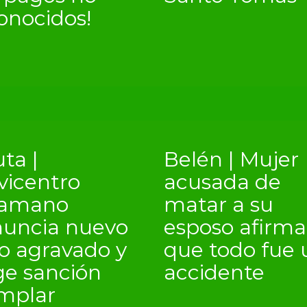
onocidos!
ta |
Belén | Mujer
vicentro
acusada de
kamano
matar a su
uncia nuevo
esposo afirma
o agravado y
que todo fue 
ge sanción
accidente
mplar