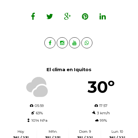
El clima en Iquitos
30º
05:59
17:57
63%
3 km/h
1014 hPa
99%
Hoy
Mñn.
Dom. 9
Lun. 10
36º / 23º
35º / 23º
35º / 22º
36º / 22º