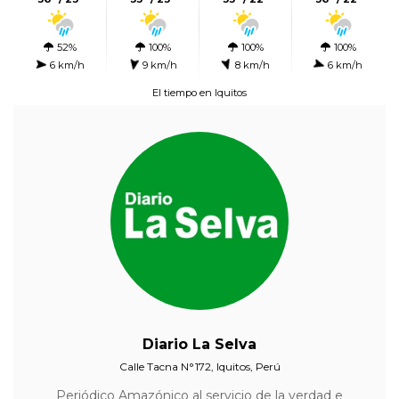
52%
100%
100%
100%
6 km/h
9 km/h
8 km/h
6 km/h
El tiempo en Iquitos
Diario La Selva
Calle Tacna N°172, Iquitos, Perú
Periódico Amazónico al servicio de la verdad e