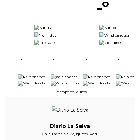
-º
-
-
-
-
-
-
-
-
-
-
-
-
-
-
-
-
-
-
-
-
-
-
El tiempo en Iquitos
Diario La Selva
Calle Tacna N°172, Iquitos, Perú