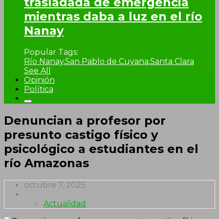
trasladada de emergencia
mientras daba a luz en el río
Nanay
Popular Tags:
Río Nanay
,
San Pablo de Cuyana
,
Santa Clara
See All
Opinión
Política
Denuncian a profesor por
presunto castigo físico y
psicológico a estudiantes en el
río Amazonas
octubre 7, 2025
Actualidad