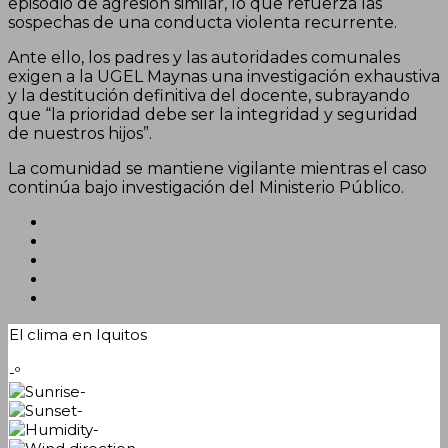
episodio de agresión similar, lo que refuerza las
sospechas de una conducta violenta recurrente.
Ante ello, los padres y las autoridades comunales
exigen a la UGEL Maynas una investigación exhaustiva
y la destitución definitiva del docente, subrayando
que “la prioridad debe ser la integridad y seguridad
de nuestros hijos”.
La comunidad se mantiene vigilante mientras el caso
continúa bajo investigación del Ministerio Público.
El clima en Iquitos
-º
-
-
-