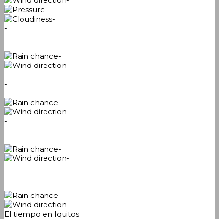
-
-
-
-
-
-
-
-
-
-
-
-
-
-
-
-
-
-
-
El tiempo en Iquitos