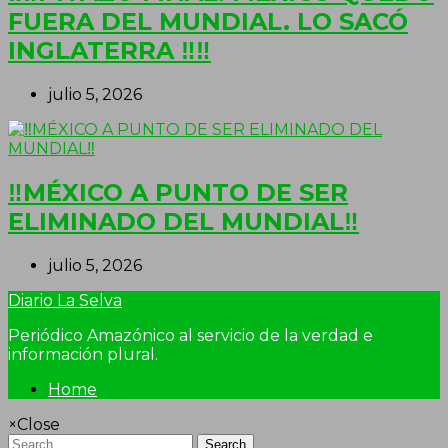
FUERA DEL MUNDIAL. LO SACÓ
INGLATERRA ‼‼
julio 5, 2026
‼MÉXICO A PUNTO DE SER
ELIMINADO DEL MUNDIAL‼
julio 5, 2026
Diario La Selva
Periódico Amazónico al servicio de la verdad e
información plural.
Home
×
Close
Search