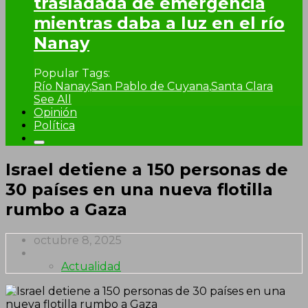
trasladada de emergencia
mientras daba a luz en el río
Nanay
Popular Tags:
Río Nanay
,
San Pablo de Cuyana
,
Santa Clara
See All
Opinión
Política
Israel detiene a 150 personas de
30 países en una nueva flotilla
rumbo a Gaza
octubre 8, 2025
Actualidad