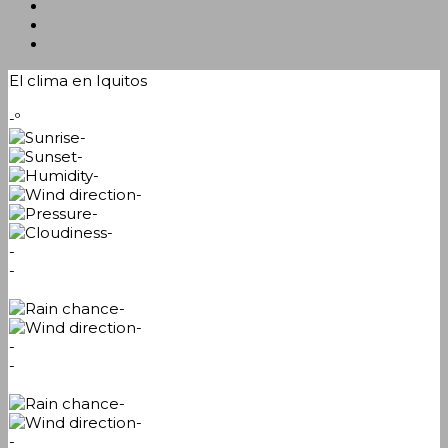
El clima en Iquitos
-º
-
-
-
-
-
-
-
-
-
-
-
-
-
-
-