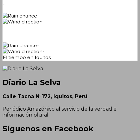
-
-
-
-
-
-
-
El tiempo en Iquitos
Diario La Selva
Calle Tacna N°172, Iquitos, Perú
Periódico Amazónico al servicio de la verdad e
información plural.
Síguenos en Facebook