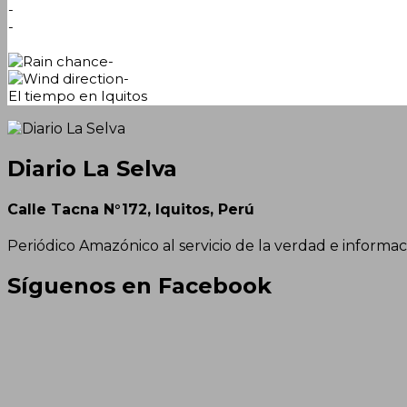
-
-
-
-
El tiempo en Iquitos
Diario La Selva
Calle Tacna N°172, Iquitos, Perú
Periódico Amazónico al servicio de la verdad e informac
Síguenos en Facebook