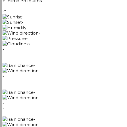
El clima en Iquitos
-º
-
-
-
-
-
-
-
-
-
-
-
-
-
-
-
-
-
-