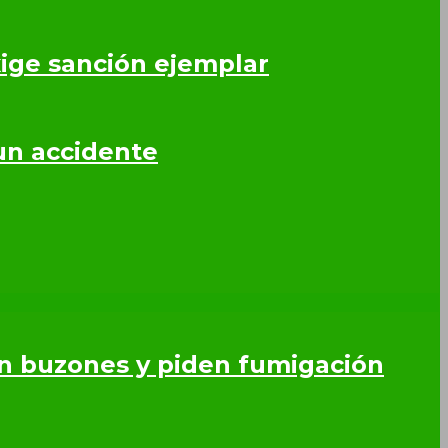
ige sanción ejemplar
un accidente
en buzones y piden fumigación