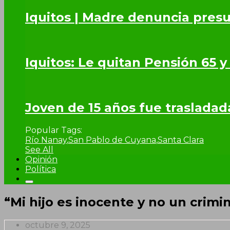
Iquitos | Madre denuncia presu
Iquitos: Le quitan Pensión 65 y
Joven de 15 años fue trasladad
Popular Tags:
Río Nanay
,
San Pablo de Cuyana
,
Santa Clara
See All
Opinión
Política
“Mi hijo es inocente y no un crimi
octubre 9, 2025