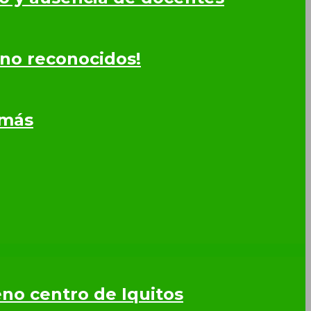
 no reconocidos!
omás
leno centro de Iquitos