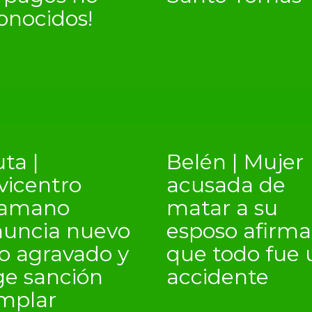
onocidos!
ta |
Belén | Mujer
vicentro
acusada de
kamano
matar a su
uncia nuevo
esposo afirma
o agravado y
que todo fue 
ge sanción
accidente
mplar