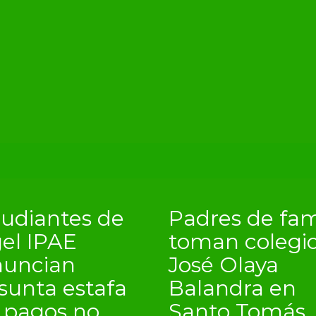
tudiantes de
Padres de fam
el IPAE
toman colegi
nuncian
José Olaya
sunta estafa
Balandra en
 pagos no
Santo Tomás