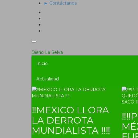
► Contáctanos
Diario La Selva
Inicio
Actualidad
‼MEXICO LLORA
‼‼P
LA DERROTA
MÉ
MUNDIALISTA ‼‼
FU