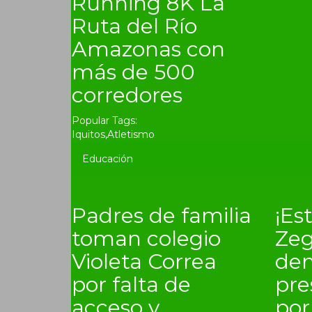
Running 8K La
Ruta del Río
Amazonas con
más de 500
corredores
Popular Tags:
Iquitos
,
Atletismo
Educación
Padres de familia
¡Es
toman colegio
Zeg
Violeta Correa
de
por falta de
pre
acceso y
por