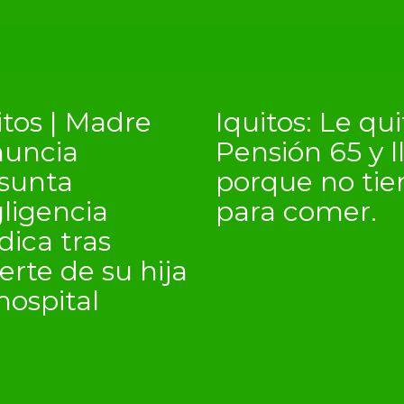
itos | Madre
Iquitos: Le qu
uncia
Pensión 65 y l
sunta
porque no tie
ligencia
para comer.
ica tras
rte de su hija
hospital