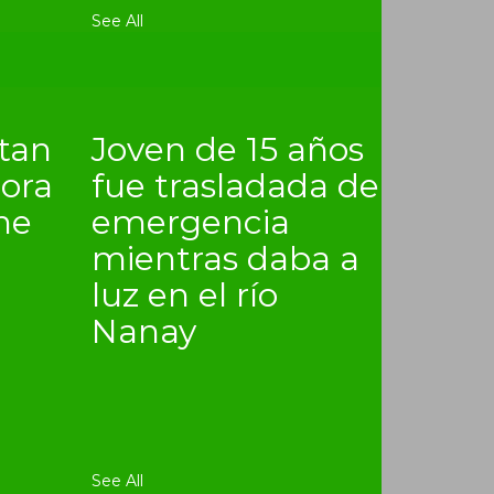
See All
itan
Joven de 15 años
lora
fue trasladada de
ne
emergencia
mientras daba a
luz en el río
Nanay
See All