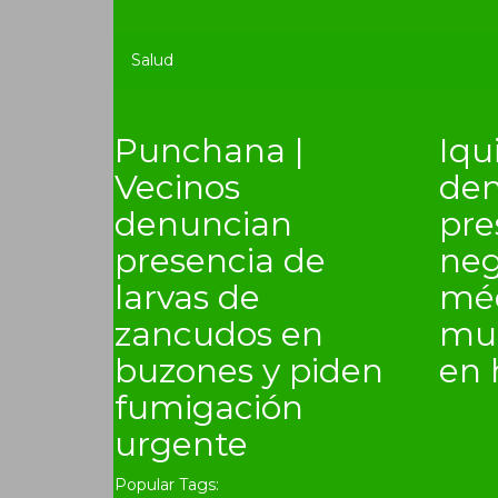
Salud
Punchana |
Iqu
Vecinos
den
denuncian
pre
presencia de
neg
larvas de
méd
zancudos en
mue
buzones y piden
en 
fumigación
urgente
Popular Tags: