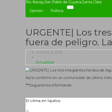
Río Nanay
,
San Pablo de Cuyana
,
Santa Clara
Opinión
Política
URGENTE| Los tres 
fuera de peligro. L
octubre 9, 2025
Actualidad
Así lo confirmó en un comunicado de último minu
***Seguiremos informando
El clima en Iquitos
-º