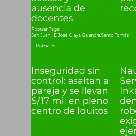
ausencia de
rec
docentes
Popular Tags:
San Juan
,
I.E José Olaya Balandra
,
Santo Tomás
Policiales
Inseguridad sin
Nau
control: asaltan a
Ser
pareja y se llevan
In
S/17 mil en pleno
den
centro de Iquitos
rob
exi
eje