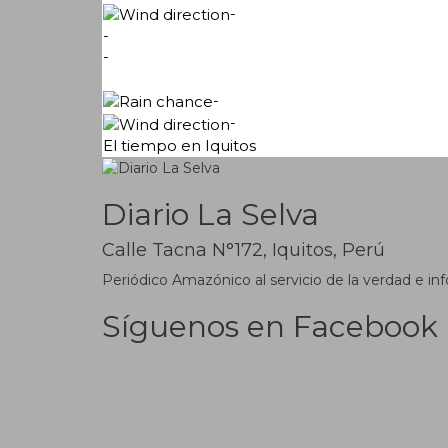
-
-
-
-
-
El tiempo en Iquitos
Diario La Selva
Calle Tacna N°172, Iquitos, Perú
Periódico Amazónico al servicio de la verdad e inf
Síguenos en Facebook