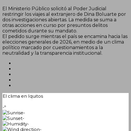
El Ministerio Público solicitó al Poder Judicial
restringir los viajes al extranjero de Dina Boluarte por
dos investigaciones abiertas. La medida se suma a
otras acciones en curso por presuntos delitos
cometidos durante su mandato.
El pedido surge mientras el país se encamina hacia las
elecciones generales de 2026, en medio de un clima
político marcado por cuestionamientos a la
neutralidad y la transparencia institucional.
El clima en Iquitos
-º
-
-
-
-