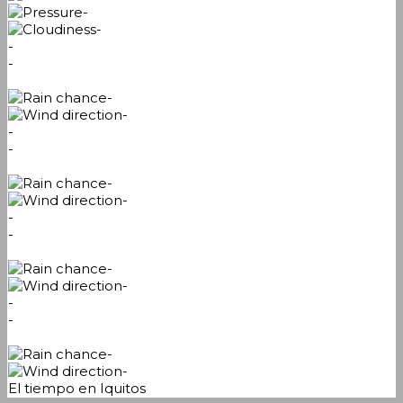
-
-
-
-
-
-
-
-
-
-
-
-
-
-
-
-
-
-
El tiempo en Iquitos