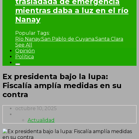
trasladada de emergencia
mientras daba a luz en el río
Nanay
Popular Tags:
Río Nanay
,
San Pablo de Cuyana
,
Santa Clara
See All
Opinión
Política
Ex presidenta bajo la lupa:
Fiscalía amplía medidas en su
contra
octubre 10, 2025
Actualidad