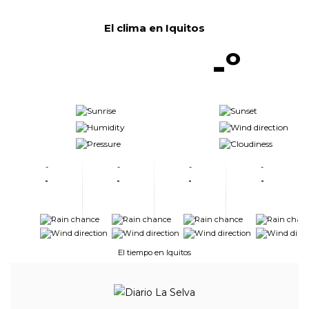
El clima en Iquitos
-º
-
-
-
-
-
-
-
-
-
-
-
-
-
-
-
-
-
-
-
-
-
-
El tiempo en Iquitos